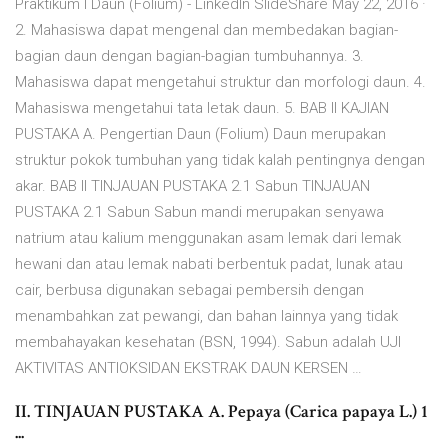
Praktikum I Daun (Folium) - LinkedIn SlideShare May 22, 2016 ·
2. Mahasiswa dapat mengenal dan membedakan bagian-
bagian daun dengan bagian-bagian tumbuhannya. 3.
Mahasiswa dapat mengetahui struktur dan morfologi daun. 4.
Mahasiswa mengetahui tata letak daun. 5. BAB II KAJIAN
PUSTAKA A. Pengertian Daun (Folium) Daun merupakan
struktur pokok tumbuhan yang tidak kalah pentingnya dengan
akar. BAB II TINJAUAN PUSTAKA 2.1 Sabun TINJAUAN
PUSTAKA 2.1 Sabun Sabun mandi merupakan senyawa
natrium atau kalium menggunakan asam lemak dari lemak
hewani dan atau lemak nabati berbentuk padat, lunak atau
cair, berbusa digunakan sebagai pembersih dengan
menambahkan zat pewangi, dan bahan lainnya yang tidak
membahayakan kesehatan (BSN, 1994). Sabun adalah UJI
AKTIVITAS ANTIOKSIDAN EKSTRAK DAUN KERSEN …
II. TINJAUAN PUSTAKA A. Pepaya (Carica papaya L.) 1
...