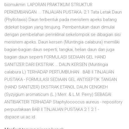
biomukmin: LAPORAN PRAKTIKUM STRUKTUR
PERKEMBANGAN ... TINJAUAN PUSTAKA. 2.1 Tata Letak Daun
(Phyllotaxis) Daun terbentuk pada meristem apeks batang
didekat bagian yang terujung. Pembentukan daun dimulai
dengan pembelahan perinklinal sekelompok se dibagian sisi
meristem apeks. Daun kersen (Muntingia calabura) memiliki
bagian-bagian daun seperti, tangkai, helian daun dan juga
bagian daun seperti FORMULASI SEDIAAN GEL HAND
SANITIZER DARI EKSTRAK … DAUN KERSEN (Muntingia
calabura L) TERHADAP PERTUMBUHAN . BAB II TINJAUAN
PUSTAKA - FORMULASI SEDIAAN GEL ANTISEPTIK TANGAN
(HAND SANITIZER) EKSTRAK ETANOL DAUN CENGKEH
(Syzygium aromaticum (L.) Merr. & L.M. Perry) SEBAGAI
ANTIBAKTERI TERHADAP Staphylococcus aureus - repository
perpustakaan BAB II TINJAUAN PUSTAKA 2.1 2.1 -
dspace.uii.ac.id