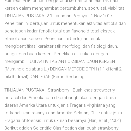
Full Text: PDF untuk mengetahui kemampuan ekstrak daun
kersen dalam menghambat pertumbuhan, sporulasi, viabilitas
TINJAUAN PUSTAKA. 2.1 Tanaman Pepaya . 1 Nov 2017
Penelitian ini bertujuan untuk menentukan aktivitas antioksidan,
penetapan kadar fenolik total dan flavonoid total ekstrak
etanol daun kersen. Penelitian ini bertujuan untuk
mengidentifikasi karakteristik morfologi dan fisiologi daun,
bunga, dan buah kersen. Penelitian dilakukan dengan
mengambil UJI AKTIVITAS ANTIOKSIDAN DAUN KERSEN
(Muntingia calabura L.) DENGAN METODE DPPH (1,1-difenil-2-
pikrilhidrazil) DAN. FRAP (Ferric Reducing
TINJAUAN PUSTAKA . Strawberry . Buah khas strawberry
berasal dari Amerika dan dikembangbiakan dengan baik di
daerah Amerika Utara untuk jenis Fragaria virginiana yang
terkenal akan rasanya dan Amerika Selatan, Chile untuk jenis
Fragaria chiloensis untuk ukuran besarnya (Han, et al., 2004).
Berikut adalah Scientific Clasification dari buah strawberry: