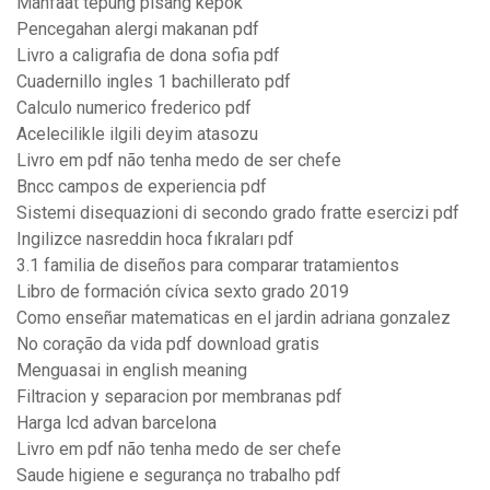
Manfaat tepung pisang kepok
Pencegahan alergi makanan pdf
Livro a caligrafia de dona sofia pdf
Cuadernillo ingles 1 bachillerato pdf
Calculo numerico frederico pdf
Acelecilikle ilgili deyim atasozu
Livro em pdf não tenha medo de ser chefe
Bncc campos de experiencia pdf
Sistemi disequazioni di secondo grado fratte esercizi pdf
Ingilizce nasreddin hoca fıkraları pdf
3.1 familia de diseños para comparar tratamientos
Libro de formación cívica sexto grado 2019
Como enseñar matematicas en el jardin adriana gonzalez
No coração da vida pdf download gratis
Menguasai in english meaning
Filtracion y separacion por membranas pdf
Harga lcd advan barcelona
Livro em pdf não tenha medo de ser chefe
Saude higiene e segurança no trabalho pdf