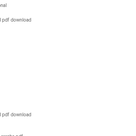
onal
il pdf download
il pdf download