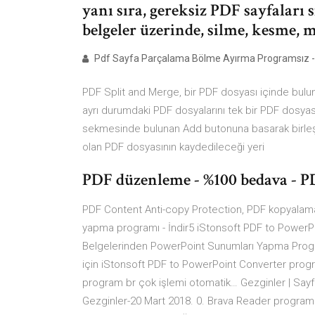
yanı sıra, gereksiz PDF sayfaları 
belgeler üzerinde, silme, kesme, m
Pdf Sayfa Parçalama Bölme Ayırma Programsız -
PDF Split and Merge, bir PDF dosyası içinde bulun
ayrı durumdaki PDF dosyalarını tek bir PDF dosyası
sekmesinde bulunan Add butonuna basarak birleşti
olan PDF dosyasının kaydedileceği yeri
PDF düzenleme - %100 bedava - P
PDF Content Anti-copy Protection, PDF kopyalamay
yapma programı - İndir5 iStonsoft PDF to PowerPo
Belgelerinden PowerPoint Sunumları Yapma Prog
için iStonsoft PDF to PowerPoint Converter program
program br çok işlemi otomatik… Gezginler | Say
Gezginler-20 Mart 2018. 0. Brava Reader programı s