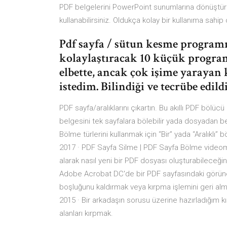
PDF belgelerini PowerPoint sunumlarına dönüştür
kullanabilirsiniz. Oldukça kolay bir kullanıma sah
Pdf sayfa / sütun kesme programı
kolaylaştıracak 10 küçük progra
elbette, ancak çok işime yaraya
istedim. Bilindiği ve tecrübe edildi
PDF sayfa/aralıklarını çıkartın. Bu akıllı PDF bölü
belgesini tek sayfalara bölebilir yada dosyadan belli
Bölme türlerini kullanmak için “Bir” yada “Aralıklı
2017 · PDF Sayfa Silme | PDF Sayfa Bölme videom
alarak nasıl yeni bir PDF dosyası oluşturabileceğ
Adobe Acrobat DC'de bir PDF sayfasındaki görüneb
boşluğunu kaldırmak veya kırpma işlemini geri alm
2015 · Bir arkadaşın sorusu üzerine hazırladığım kı
alanları kırpmak.