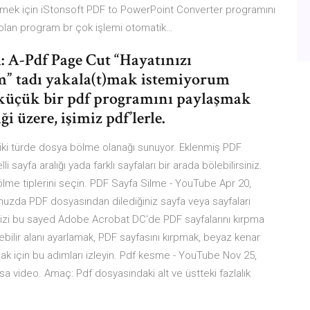
mek için iStonsoft PDF to PowerPoint Converter programını
ip olan program br çok işlemi otomatik…
: A-Pdf Page Cut “Hayatınızı
m” tadı yakala(t)mak istemiyorum
n küçük bir pdf programını paylaşmak
ği üzere, işimiz pdf’lerle.
cü iki türde dosya bölme olanağı sunuyor. Eklenmiş PDF
 sayfa aralığı yada farklı sayfaları bir arada bölebilirsiniz.
” bölme tiplerini seçin. PDF Sayfa Silme - YouTube Apr 20,
uzda PDF dosyasından dilediğiniz sayfa veya sayfaları
inizi bu sayed Adobe Acrobat DC'de PDF sayfalarını kırpma
ilir alanı ayarlamak, PDF sayfasını kırpmak, beyaz kenar
ak için bu adımları izleyin. Pdf kesme - YouTube Nov 25,
sa video. Amaç: Pdf dosyasındaki alt ve üstteki fazlalık