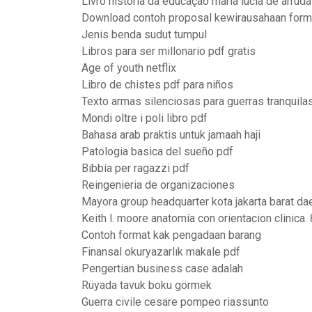
Livro historia da educação maria lucia de arrud
Download contoh proposal kewirausahaan form
Jenis benda sudut tumpul
Libros para ser millonario pdf gratis
Age of youth netflix
Libro de chistes pdf para niños
Texto armas silenciosas para guerras tranquila
Mondi oltre i poli libro pdf
Bahasa arab praktis untuk jamaah haji
Patologia basica del sueño pdf
Bibbia per ragazzi pdf
Reingenieria de organizaciones
Mayora group headquarter kota jakarta barat dae
Keith l. moore anatomía con orientacion clinica.
Contoh format kak pengadaan barang
Finansal okuryazarlık makale pdf
Pengertian business case adalah
Rüyada tavuk boku görmek
Guerra civile cesare pompeo riassunto