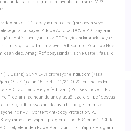
ma konusunda da bu programdan faydalanabilirsiniz. MP3
 ...
e videomuzda PDF dosyasından dilediğiniz sayfa veya
urabileceğinizi bu sayed Adobe Acrobat DC'de PDF sayfalarını
görünebilir alanı ayarlamak, PDF sayfasını kırpmak, beyaz
ri almak için bu adımları izleyin. Pdf kesme - YouTube Nov
m kısa video. Amaç: Pdf dosyasındaki alt ve üstteki fazlalık
ir (15 Lisans) SONA ERDİ profesyonelindir.com (Yasal
ri ( 29 USD) olan 15 adet – 12/31, 2020 tarihine kadar
cretsiz PDF Split and Merge (Pdf Sam) Pdf Kesme ve ... PDF
me Programı, adından da anlaşılacağı üzere bir pdf dosyası
klı bir kaç pdf dosyasını tek sayfa haline getirmenize
fesyonelindir PDF Content Anti-copy Protection, PDF
. Kopyalama slayt yapma programı - İndir5 iStonsoft PDF to
7. PDF Belgelerinden PowerPoint Sunumları Yapma Programı