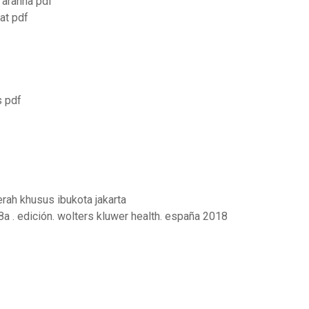
a aranha pdf
at pdf
s pdf
rah khusus ibukota jakarta
 8a . edición. wolters kluwer health. españa 2018