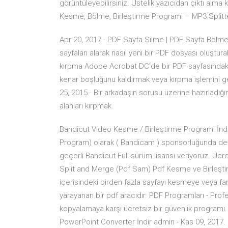
görüntüleyebilirsiniz. Üstelik yazıcıdan çıktı al
Kesme, Bölme, Birleştirme Programı – MP3 Splitter
Apr 20, 2017 · PDF Sayfa Silme | PDF Sayfa Bölm
sayfaları alarak nasıl yeni bir PDF dosyası oluşt
kırpma Adobe Acrobat DC'de bir PDF sayfasındaki 
kenar boşluğunu kaldırmak veya kırpma işlemini ge
25, 2015 · Bir arkadaşın sorusu üzerine hazırladığı
alanları kırpmak.
Bandicut Video Kesme / Birleştirme Programı İnd
Program) olarak ( Bandicam ) sponsorluğunda değe
geçerli Bandicut Full sürüm lisansı veriyoruz. Ü
Split and Merge (Pdf Sam) Pdf Kesme ve Birleştir
içerisindeki birden fazla sayfayı kesmeye veya far
yarayanan bir pdf aracıdır. PDF Programları - Pro
kopyalamaya karşı ücretsiz bir güvenlik programı
PowerPoint Converter İndir admin - Kas 09, 201